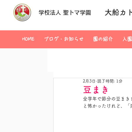
大船カ
学校法人 聖トマ学園
HOME
ブログ・お知らせ
園の紹介
入園
2月3日
読了時間: 1分
豆まき
全学年で節分の豆まき
と怖かったけれど、「