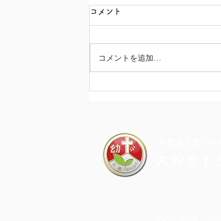
コメント
コメントを追加…
カラフル・ドキドキ・チャレ
ンジDAY
​学校法人聖トマ
大船カト
〒247-0056 神