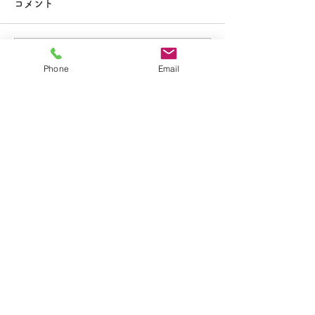
大掃除
コメント
コメントを追加…
夏休み期間中のお知らせ
Phone
Email
​学校法人聖トマ学園
大船カトリック幼稚園
〒247-0056 神奈川県鎌倉市大船2-1-34
TEL.0467-46-7395
E-mail.ofuna.kg@fsinet.or.jp
copyright©2019 大船カトリック幼稚園 All
Rights Reserved.