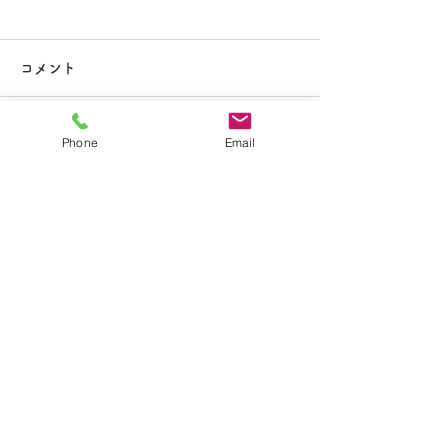
大掃除
コメント
Phone
Email
コメントを追加…
夏休み期間中のお知らせ
​学校法人聖トマ学園
大船カトリック幼稚園
〒247-0056 神奈川県鎌倉市大船2-1-34
TEL.0467-46-7395