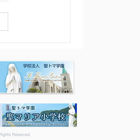
除
hts Reserved.