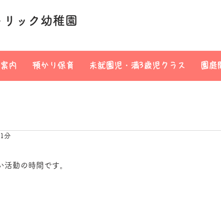
トリック幼稚園
案内
預かり保育
未就園児・満3歳児クラス
園庭
 1分
い活動の時間です。