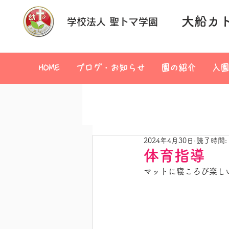
大船カ
学校法人 聖トマ学園
HOME
ブログ・お知らせ
園の紹介
入園
2024年4月30日
読了時間:
体育指導
マットに寝ころび楽し