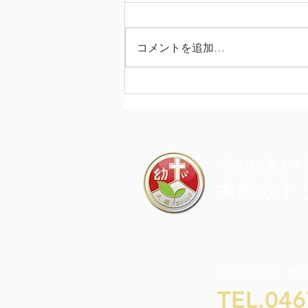
コメントを追加…
カラフル・ドキドキ・チャレ
ンジDAY
​学校法人聖トマ
大船カト
〒247-0056 神
TEL.046