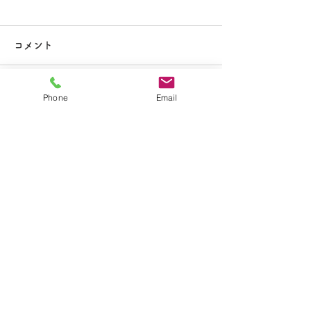
大掃除
コメント
Phone
Email
コメントを追加…
夏休み期間中のお知らせ
​学校法人聖トマ学園
大船カトリック幼稚園
〒247-0056 神奈川県鎌倉市大船2-1-34
TEL.0467-46-7395