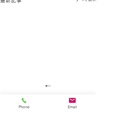
最新記事
Phone
Email
大掃除
コメント
コメントを追加…
夏休み期間中のお知らせ