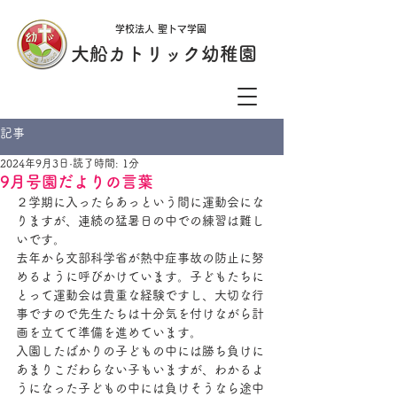
学校法人 聖トマ学園
大船カトリック幼稚園
記事
2024年9月3日
読了時間: 1分
9月号園だよりの言葉
２学期に入ったらあっという間に運動会にな
りますが、連続の猛暑日の中での練習は難し
いです。
去年から文部科学省が熱中症事故の防止に努
めるように呼びかけています。子どもたちに
とって運動会は貴重な経験ですし、大切な行
事ですので先生たちは十分気を付けながら計
画を立てて準備を進めています。
入園したばかりの子どもの中には勝ち負けに
あまりこだわらない子もいますが、わかるよ
うになった子どもの中には負けそうなら途中