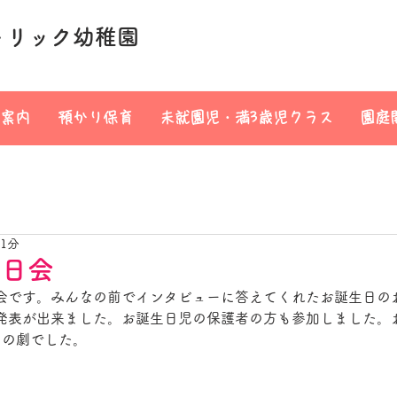
トリック幼稚園
案内
預かり保育
未就園児・満3歳児クラス
園庭
 1分
生日会
会です。みんなの前でインタビューに答えてくれたお誕生日の
発表が出来ました。お誕生日児の保護者の方も参加しました。
』の劇でした。