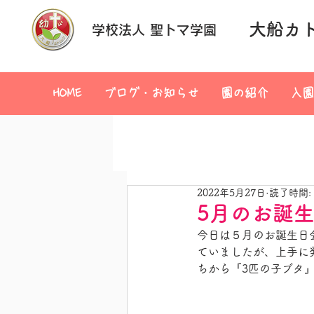
大船カ
学校法人 聖トマ学園
HOME
ブログ・お知らせ
園の紹介
入園
2022年5月27日
読了時間:
5月のお誕
今日は５月のお誕生日
ていましたが、上手に
ちから『3匹の子ブタ