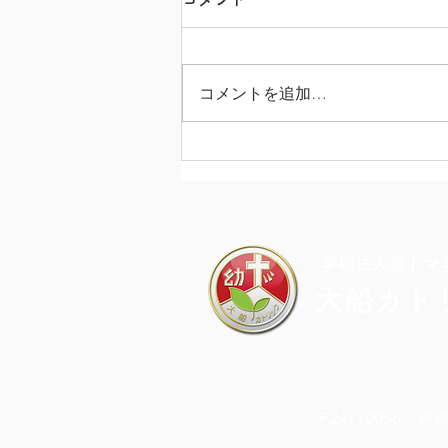
コメントを追加…
カラフル・ドキドキ・チャレ
ンジDAY
​学校法人聖トマ
大船カト
〒247-0056 神