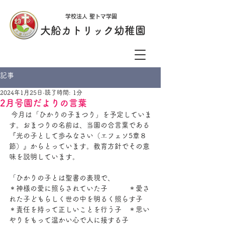
学校法人 聖トマ学園
大船カトリック幼稚園
記事
2024年1月25日
読了時間: 1分
2月号園だよりの言葉
 今月は「ひかりの子まつり」を予定していま
す。おまつりの名前は、当園の合言葉である
『光の子として歩みなさい（エフェソ5章８
節）』からとっています。教育方針でその意
味を説明しています。
「ひかりの子とは聖書の表現で、
＊神様の愛に照らされていた子　　　＊愛さ
れた子どもらしく世の中を明るく照らす子
＊責任を持って正しいことを行う子　＊思い
やりをもって温かい心で人に接する子