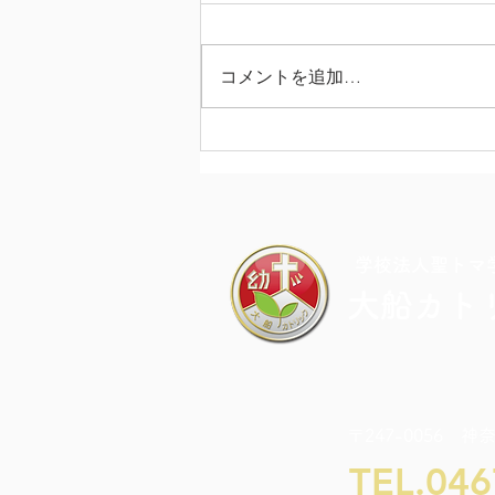
コメントを追加…
カラフル・ドキドキ・チャレ
ンジDAY
​学校法人聖トマ
大船カト
〒247-0056 神
TEL.046