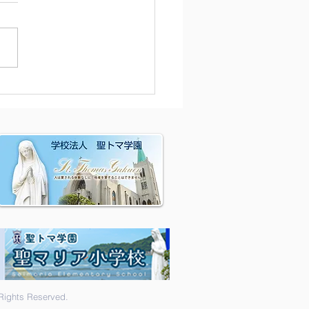
除
hts Reserved.