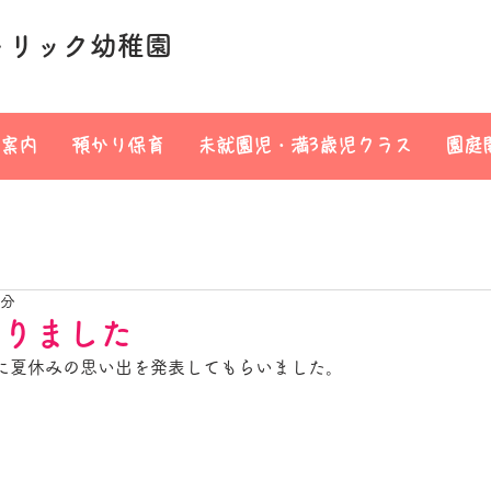
トリック幼稚園
案内
預かり保育
未就園児・満3歳児クラス
園庭
1分
まりました
に夏休みの思い出を発表してもらいました。