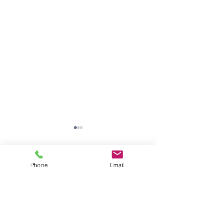
Phone
Email
コメント
２月号園だよりの言葉
12月号園だより
コメントを追加…