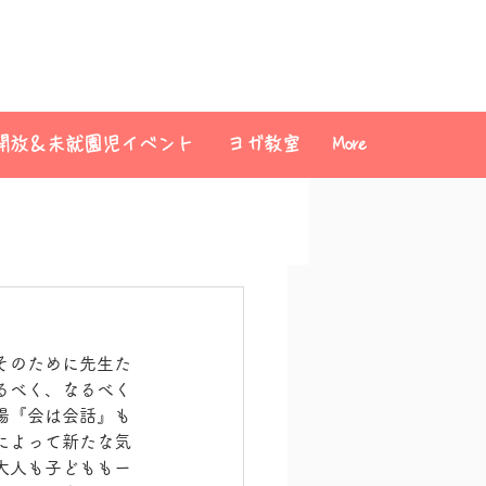
開放＆未就園児イベント
ヨガ教室
More
そのために先生た
るべく、なるべく
場『会は会話』も
によって新たな気
大人も子どももー