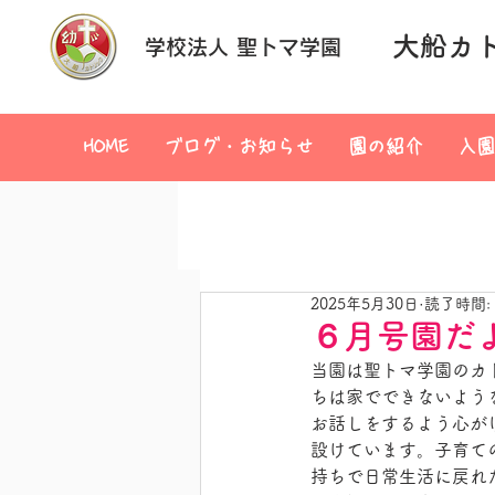
大船カ
学校法人 聖トマ学園
HOME
ブログ・お知らせ
園の紹介
入園
2025年5月30日
読了時間:
６月号園だ
当園は聖トマ学園のカ
ちは家でできないよう
お話しをするよう心が
設けています。子育て
持ちで日常生活に戻れ