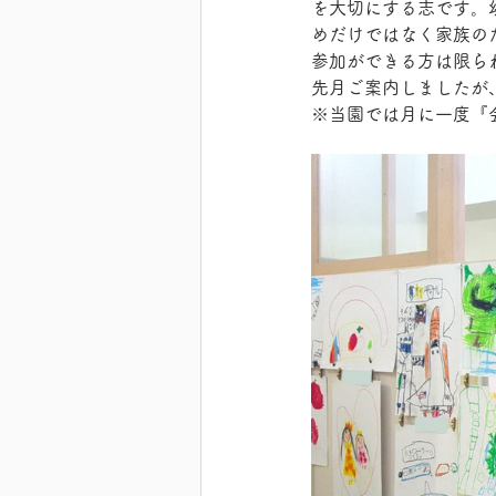
を大切にする志です。
めだけではなく家族の
参加ができる方は限ら
先月ご案内しましたが
※当園では月に一度『