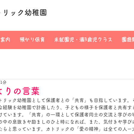
トリック幼稚園
案内
預かり保育
未就園児・満3歳児クラス
園庭
 1分
よりの言葉
トリック幼稚園として保護者との「共育」も目指しています。
な経験を幼稚園で計画したり、子どもの様子を保護者と共有す
けています。「共育」の一環として保護者同士の交流と学びの
の中の息抜きや励ましのひと時になれば、また、気付きや学び
たらと思っています。カトリックの「愛の精神」は全ての人ー