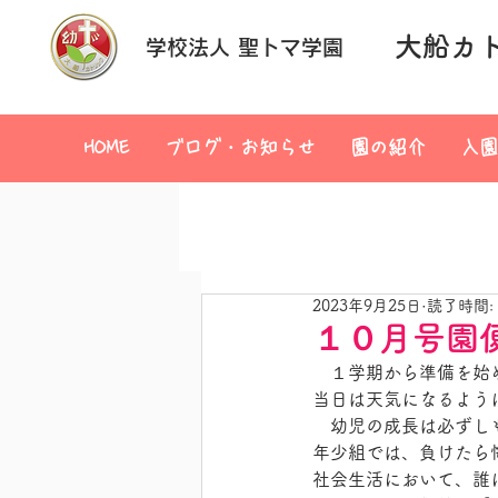
大船カ
学校法人 聖トマ学園
HOME
ブログ・お知らせ
園の紹介
入園
2023年9月25日
読了時間:
１０月号園
　１学期から準備を始
当日は天気になるよう
　幼児の成長は必ずし
年少組では、負けたら
社会生活において、誰