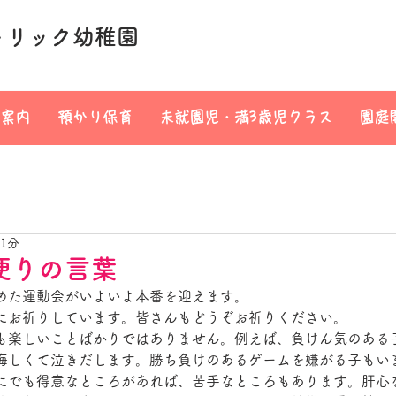
トリック幼稚園
案内
預かり保育
未就園児・満3歳児クラス
園庭
 1分
便りの言葉
めた運動会がいよいよ本番を迎えます。
にお祈りしています。皆さんもどうぞお祈りください。
も楽しいことばかりではありません。例えば、負けん気のある
悔しくて泣きだします。勝ち負けのあるゲームを嫌がる子もい
にでも得意なところがあれば、苦手なところもあります。肝心