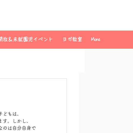
開放＆未就園児イベント
ヨガ教室
More
子どもは、
ます。しかし、
なのは自分自身で