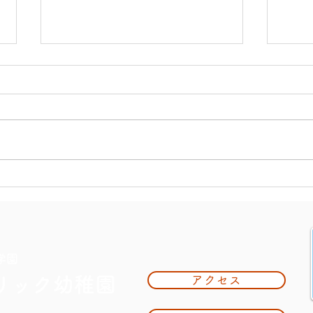
２月号園だよりの言葉
12
学園
リック幼稚園
アクセス