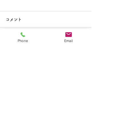
大掃除
コメント
Phone
Email
コメントを追加…
夏休み期間中のお知らせ
​学校法人聖トマ学園
大船カトリック幼稚園
〒247-0056 神奈川県鎌倉市大船2-1-34
TEL.0467-46-7395