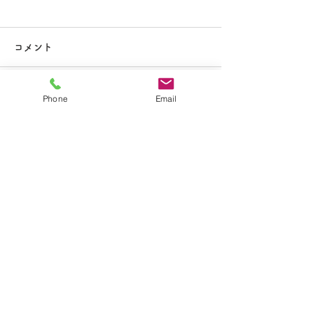
大掃除
コメント
Phone
Email
コメントを追加…
夏休み期間中のお知らせ
​学校法人聖トマ学園
大船カトリック幼稚園
〒247-0056 神奈川県鎌倉市大船2-1-34
TEL.0467-46-7395