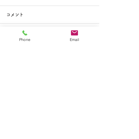
大掃除
コメント
コメントを追加…
夏休み期間中のお知らせ
Phone
Email
​学校法人聖トマ学園
大船カトリック幼稚園
〒247-0056 神奈川県鎌倉市大船2-1-34
TEL.0467-46-7395
E-mail.ofuna.kg@fsinet.or.jp