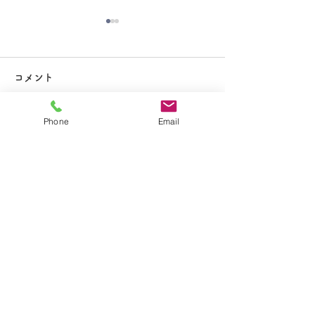
大掃除
コメント
Phone
Email
コメントを追加…
夏休み期間中のお知らせ
​学校法人聖トマ学園
大船カトリック幼稚園
〒247-0056 神奈川県鎌倉市大船2-1-34