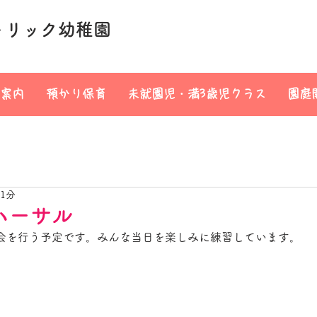
トリック幼稚園
案内
預かり保育
未就園児・満3歳児クラス
園庭
 1分
ハーサル
会を行う予定です。みんな当日を楽しみに練習しています。