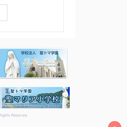
除
hts Reserved.