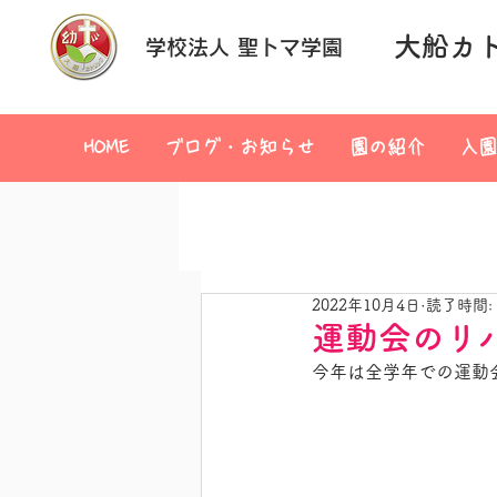
大船カ
学校法人 聖トマ学園
HOME
ブログ・お知らせ
園の紹介
入園
2022年10月4日
読了時間:
運動会のリ
今年は全学年での運動