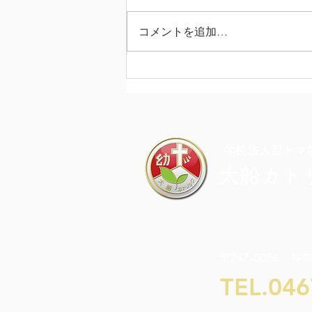
コメントを追加…
カラフル・ドキドキ・チャレ
ンジDAY
​学校法人聖トマ
大船カト
〒247-0056 神
TEL.046