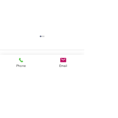
大掃除
コメント
Phone
Email
コメントを追加…
夏休み期間中のお知らせ
​学校法人聖トマ学園