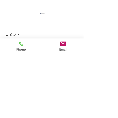
大掃除
コメント
Phone
Email
コメントを追加…
夏休み期間中のお知らせ
​学校法人聖トマ学園
大船カトリック幼稚園