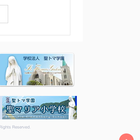
除
hts Reserved.