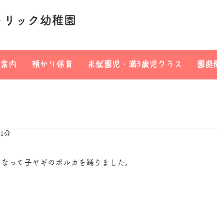
トリック幼稚園
案内
預かり保育
未就園児・満3歳児クラス
園庭
 1分
になって子ヤギのポルカを踊りました。