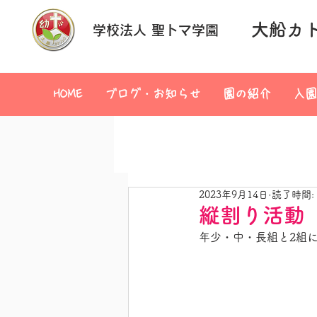
大船カ
学校法人 聖トマ学園
HOME
ブログ・お知らせ
園の紹介
入園
2023年9月14日
読了時間:
縦割り活動
年少・中・長組と2組