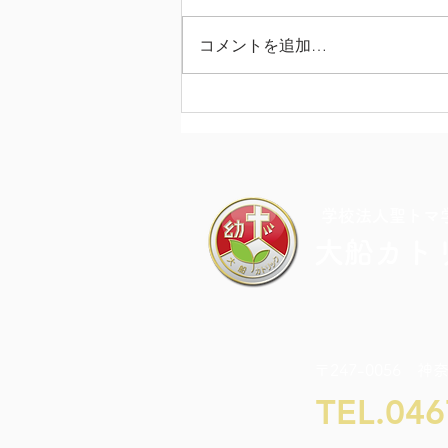
コメントを追加…
カラフル・ドキドキ・チャレ
ンジDAY
​学校法人聖トマ
大船カト
〒247-0056 神
TEL.046