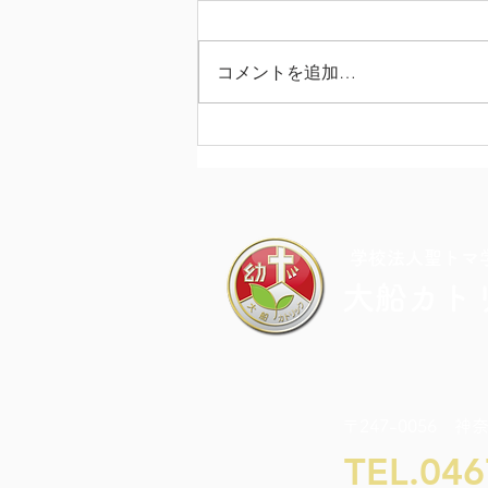
コメントを追加…
カラフル・ドキドキ・チャレ
ンジDAY
​学校法人聖トマ
大船カト
〒247-0056 神
TEL.046