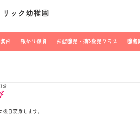
トリック幼稚園
案内
預かり保育
未就園児・満3歳児クラス
園庭
 1分
び
に後日変身します。