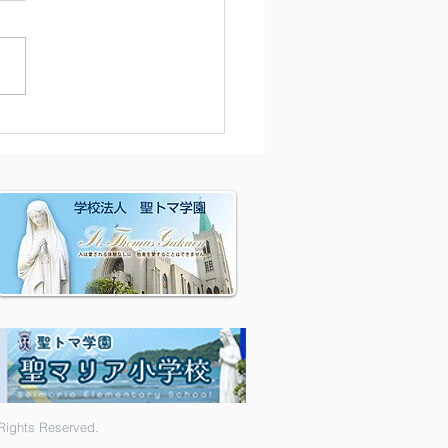
除
hts Reserved.