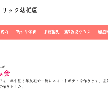
トリック幼稚園
案内
預かり保育
未就園児・満3歳児クラス
園庭
 1分
み会
では、年中組と年長組で一緒にスイートポテトを作ります。園
て作りました。