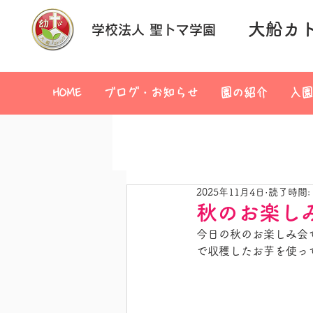
大船カ
学校法人 聖トマ学園
HOME
ブログ・お知らせ
園の紹介
入園
2025年11月4日
読了時間:
秋のお楽し
今日の秋のお楽しみ会
で収穫したお芋を使っ