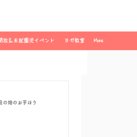
開放＆未就園児イベント
ヨガ教室
More
庭の畑のお芋ほり