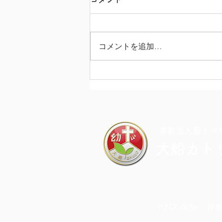
コメントを追加…
カラフル・ドキドキ・チャレ
ンジDAY
​学校法人聖トマ
大船カト
〒247-0056 神