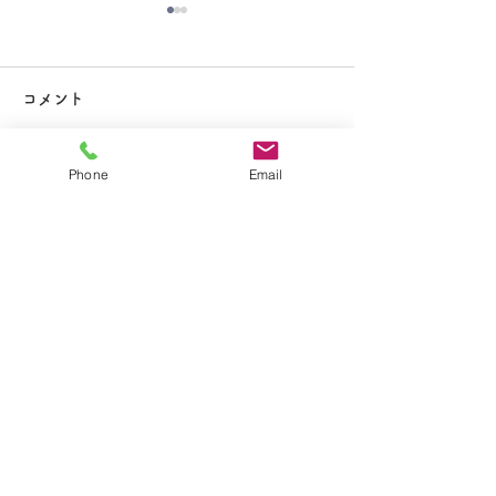
大掃除
コメント
Phone
Email
コメントを追加…
夏休み期間中のお知らせ
​学校法人聖トマ学園
大船カトリック幼稚園
〒247-0056 神奈川県鎌倉市大船2-1-34
TEL.0467-46-7395