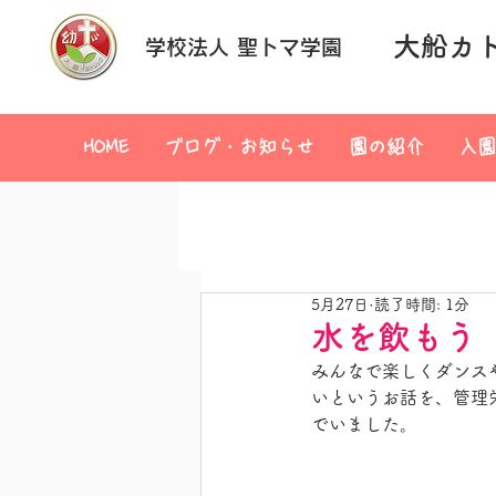
大船カ
学校法人 聖トマ学園
HOME
ブログ・お知らせ
園の紹介
入園
5月27日
読了時間: 1分
水を飲もう
みんなで楽しくダンス
いというお話を、管理
でいました。