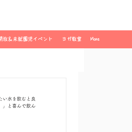
開放＆未就園児イベント
ヨガ教室
More
たい水を飲むと良
。」と喜んで飲ん