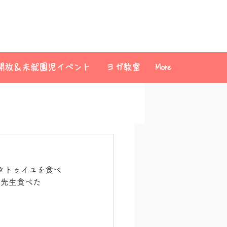
開放＆未就園児イベント
ヨガ教室
More
タトゥイユを食べ
「先生食べた