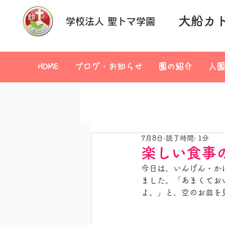
大船カ
学校法人 聖トマ学園
HOME
ブログ・お知らせ
園の紹介
入園
7月8日
読了時間: 1分
楽しい食事
今日は、いんげん・か
ました。「あまくておい
よ。」と、空のお皿を