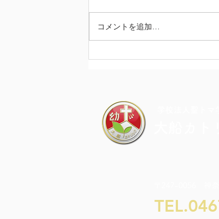
コメントを追加…
カラフル・ドキドキ・チャレ
ンジDAY
​学校法人聖トマ
大船カト
〒247-0056 神
TEL.046