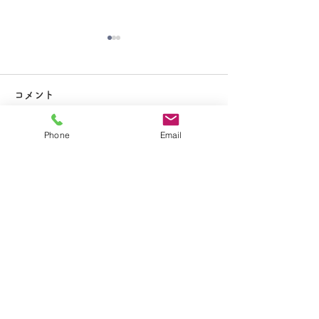
大掃除
コメント
Phone
Email
コメントを追加…
夏休み期間中のお知らせ
​学校法人聖トマ学園
大船カトリック幼稚園