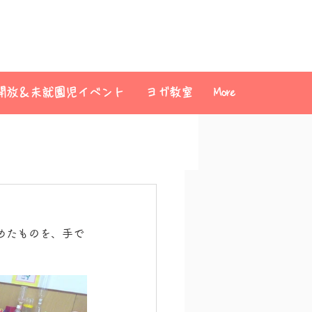
開放＆未就園児イベント
ヨガ教室
More
めたものを、手で