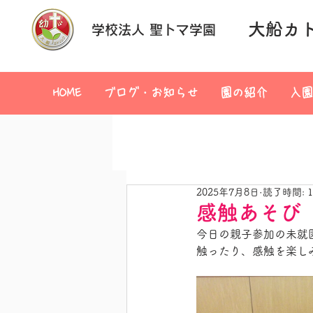
大船カ
学校法人 聖トマ学園
HOME
ブログ・お知らせ
園の紹介
入園
2025年7月8日
読了時間: 
感触あそび
今日の親子参加の未就
触ったり、感触を楽し