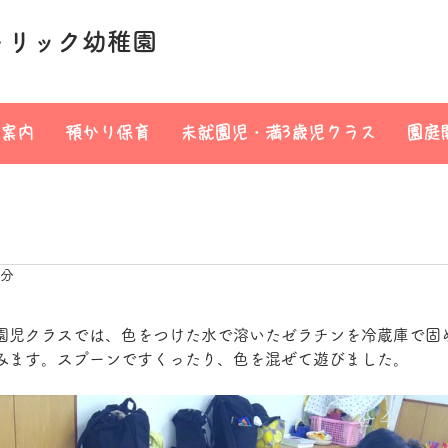
トリック幼稚園
案内
預かり保育
未就園児・満3歳児クラス
園庭
1分
園児クラスでは、色をつけた水で溶いたゼラチンを冷蔵庫で固
みます。スプーンですくったり、色を混ぜて遊びました。