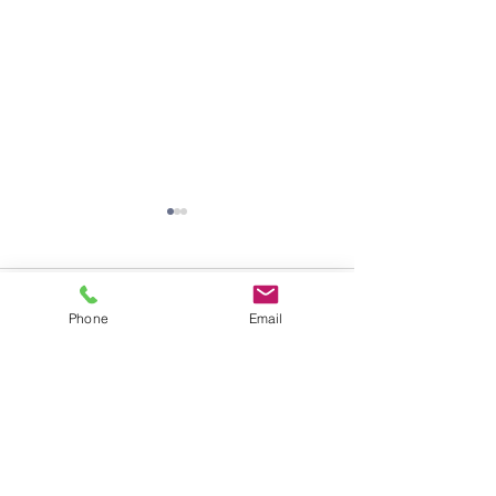
コメント
Phone
Email
9月イベントのご案内
幼稚園からのお
コメントを追加…