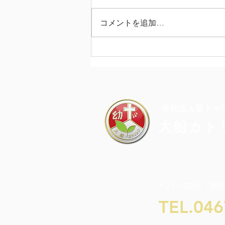
コメントを追加…
カラフル・ドキドキ・チャレ
ンジDAY
​学校法人聖トマ
大船カト
〒247-0056 神
TEL.046