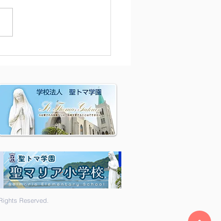
除
hts Reserved.