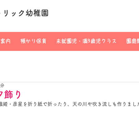
トリック幼稚園
案内
預かり保育
未就園児・満3歳児クラス
園庭
1分
夕飾り
織姫・彦星を折り紙で折ったり、天の川や吹き流しも作りまし