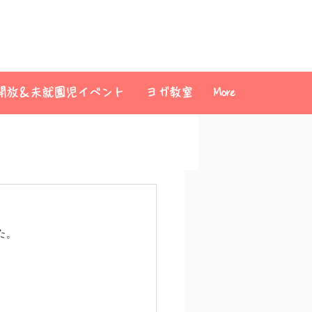
開放＆未就園児イベント
ヨガ教室
More
た。