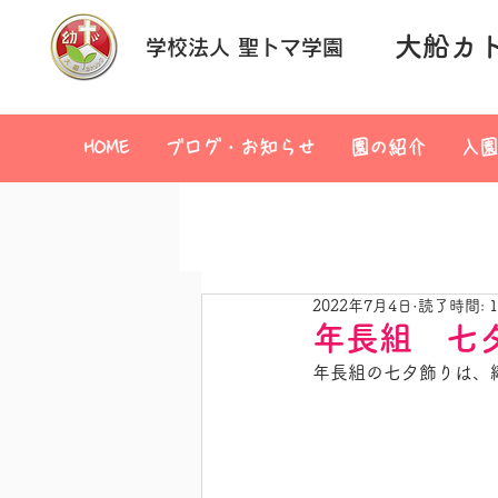
大船カ
学校法人 聖トマ学園
HOME
ブログ・お知らせ
園の紹介
入園
2022年7月4日
読了時間: 
年長組 七
年長組の七夕飾りは、