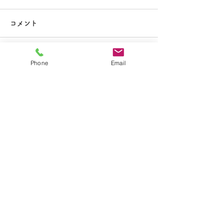
大掃除
コメント
コメントを追加…
夏休み期間中のお知らせ
Phone
Email
​学校法人聖トマ学園
大船カトリック幼稚園
〒247-0056 神奈川県鎌倉市大船2-1-34
TEL.0467-46-7395
E-mail.ofuna.kg@fsinet.or.jp