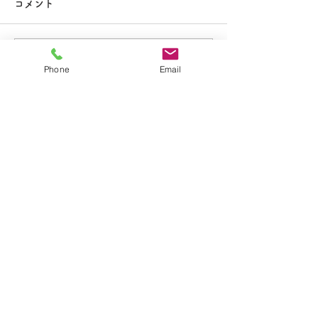
大掃除
コメント
コメントを追加…
夏休み期間中のお知らせ
Phone
Email
​学校法人聖トマ学園
大船カトリック幼稚園
〒247-0056 神奈川県鎌倉市大船2-1-34
TEL.0467-46-7395
E-mail.ofuna.kg@fsinet.or.jp
copyright©2019 大船カトリック幼稚園 All
Rights Reserved.