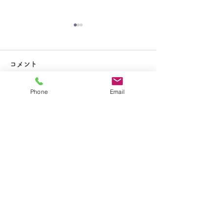
大掃除
コメント
Phone
Email
コメントを追加…
夏休み期間中のお知らせ
​学校法人聖トマ学園
大船カトリック幼稚園