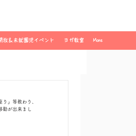
開放＆未就園児イベント
ヨガ教室
More
座り』等教わり、
移動が出来まし