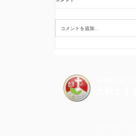
コメントを追加…
カラフル・ドキドキ・チャレ
ンジDAY
​学校法人聖トマ
大船カト
〒247-0056 神