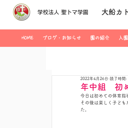
大船カ
学校法人 聖トマ学園
HOME
ブログ・お知らせ
園の紹介
入園
2022年4月26日
読了時間:
年中組 初
今日は初めての体育指
その後は楽しく子ども
た。