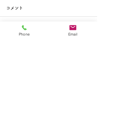
大掃除
コメント
コメントを追加…
夏休み期間中のお知らせ
Phone
Email
​学校法人聖トマ学園
大船カトリック幼稚園
〒247-0056 神奈川県鎌倉市大船2-1-34
TEL.0467-46-7395
E-mail.ofuna.kg@fsinet.or.jp
copyright©2019 大船カトリック幼稚園 All