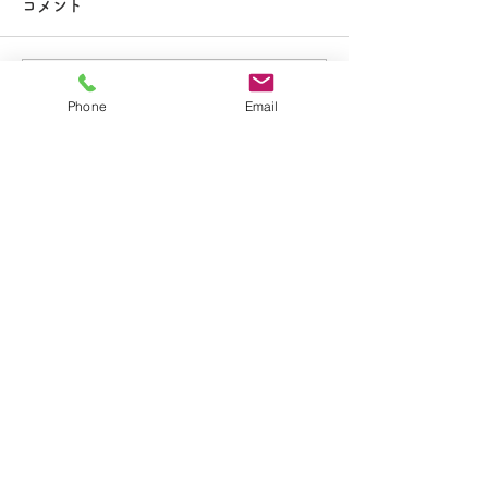
大掃除
コメント
コメントを追加…
夏休み期間中のお知らせ
Phone
Email
​学校法人聖トマ学園
大船カトリック幼稚園
〒247-0056 神奈川県鎌倉市大船2-1-34
TEL.0467-46-7395
E-mail.ofuna.kg@fsinet.or.jp
copyright©2019 大船カトリック幼稚園 All
Rights Reserved.