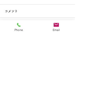
大掃除
コメント
コメントを追加…
夏休み期間中のお知らせ
Phone
Email
​学校法人聖トマ学園
大船カトリック幼稚園
〒247-0056 神奈川県鎌倉市大船2-1-34
TEL.0467-46-7395
E-mail.ofuna.kg@fsinet.or.jp