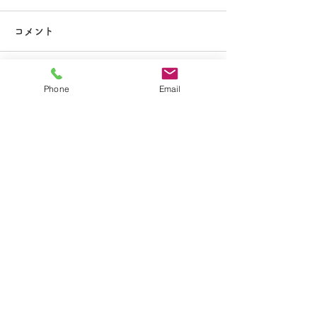
大掃除
コメント
コメントを追加…
夏休み期間中のお知らせ
Phone
Email
​学校法人聖トマ学園
大船カトリック幼稚園
〒247-0056 神奈川県鎌倉市大船2-1-34
TEL.0467-46-7395
E-mail.ofuna.kg@fsinet.or.jp