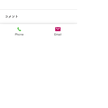
大掃除
コメント
Phone
Email
コメントを追加…
夏休み期間中のお知らせ
​学校法人聖トマ学園
大船カトリック幼稚園
〒247-0056 神奈川県鎌倉市大船2-1-34
TEL.0467-46-7395