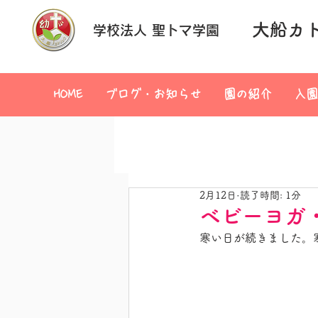
大船カ
学校法人 聖トマ学園
HOME
ブログ・お知らせ
園の紹介
入園
2月12日
読了時間: 1分
ベビーヨガ
寒い日が続きました。