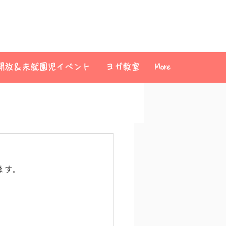
開放＆未就園児イベント
ヨガ教室
More
ます。