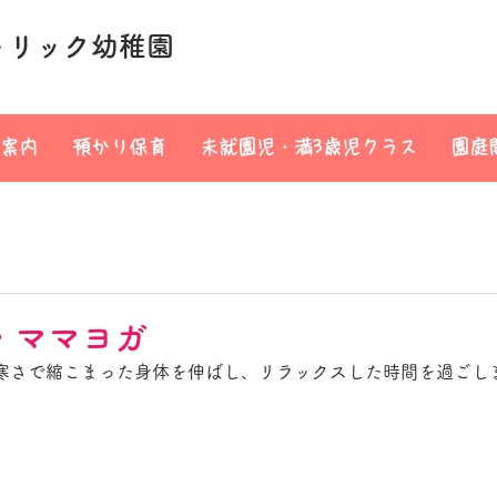
トリック幼稚園
案内
預かり保育
未就園児・満3歳児クラス
園庭
・ママヨガ
寒さで縮こまった身体を伸ばし、リラックスした時間を過ごし