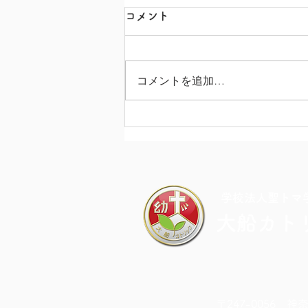
コメント
コメントを追加…
カラフル・ドキドキ・チャレ
ンジDAY
​学校法人聖トマ
大船カト
〒247-0056 神