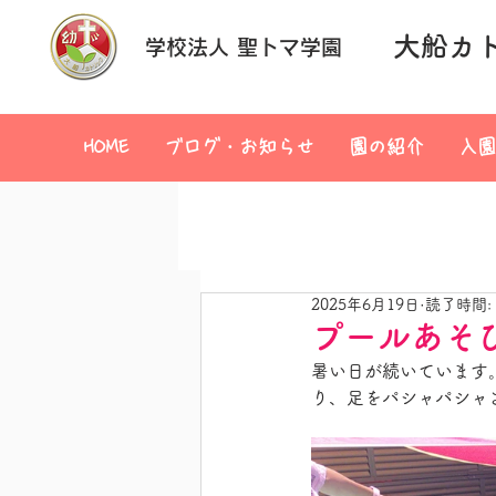
大船カ
学校法人 聖トマ学園
HOME
ブログ・お知らせ
園の紹介
入園
2025年6月19日
読了時間:
プールあそ
暑い日が続いています
り、足をパシャパシャ