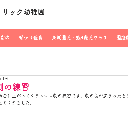
トリック幼稚園
案内
預かり保育
未就園児・満3歳児クラス
園庭
 1分
劇の練習
舞台に上がってクリスマス劇の練習です。劇の役が決まったと
えてくれました。