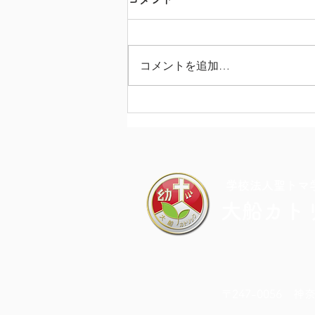
コメントを追加…
カラフル・ドキドキ・チャレ
ンジDAY
​学校法人聖トマ
大船カト
〒247-0056 神