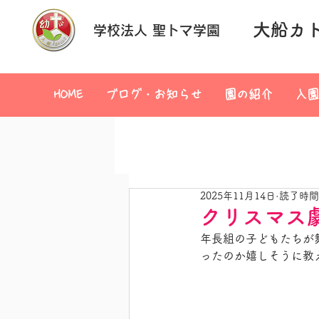
大船カ
学校法人 聖トマ学園
HOME
ブログ・お知らせ
園の紹介
入園
2025年11月14日
読了時間:
クリスマス
年長組の子どもたちが
ったのか嬉しそうに教