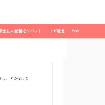
開放＆未就園児イベント
ヨガ教室
More
きは、どの役にな