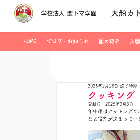
大船カ
学校法人 聖トマ学園
HOME
ブログ・お知らせ
園の紹介
入園
2025年2月28日
読了時間:
クッキング
更新日：
2025年3月3日
年中組はクッキングで
など役割が決まってい