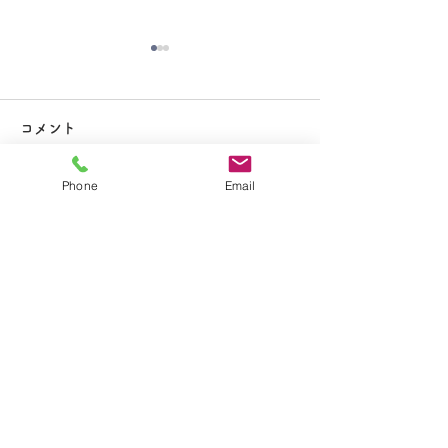
大掃除
コメント
Phone
Email
コメントを追加…
夏休み期間中のお知らせ
​学校法人聖トマ学園
大船カトリック幼稚園
〒247-0056 神奈川県鎌倉市大船2-1-34