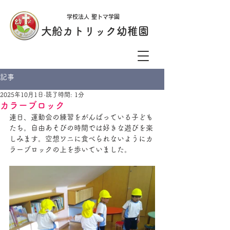
学校法人 聖トマ学園
大船カトリック幼稚園
記事
2025年10月1日
読了時間: 1分
カラーブロック
連日、運動会の練習をがんばっている子ども
たち。自由あそびの時間では好きな遊びを楽
しみます。空想ワニに食べられないようにカ
ラーブロックの上を歩いていました。