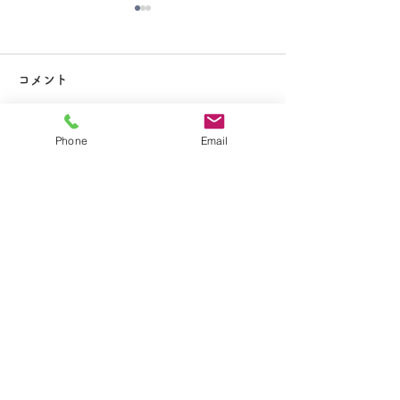
大掃除
コメント
Phone
Email
コメントを追加…
夏休み期間中のお知らせ
​学校法人聖トマ学園
大船カトリック幼稚園
〒247-0056 神奈川県鎌倉市大船2-1-34
TEL.0467-46-7395