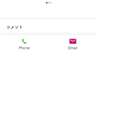
大掃除
コメント
Phone
Email
コメントを追加…
夏休み期間中のお知らせ
​学校法人聖トマ学園
大船カトリック幼稚園
〒247-0056 神奈川県鎌倉市大船2-1-34
TEL.0467-46-7395