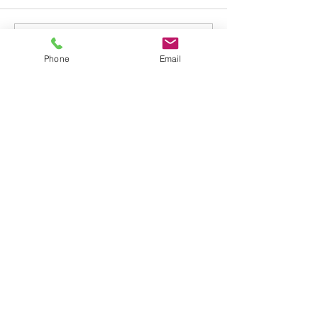
コメントを追加…
夏休み期間中のお知らせ
Phone
Email
​学校法人聖トマ学園
大船カトリック幼稚園
〒247-0056 神奈川県鎌倉市大船2-1-34
TEL.0467-46-7395
E-mail.ofuna.kg@fsinet.or.jp
copyright©2019 大船カトリック幼稚園 All
Rights Reserved.
アクセス