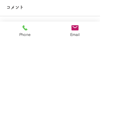
大掃除
コメント
コメントを追加…
夏休み期間中のお知らせ
Phone
Email
​学校法人聖トマ学園
大船カトリック幼稚園
〒247-0056 神奈川県鎌倉市大船2-1-34
TEL.0467-46-7395
E-mail.ofuna.kg@fsinet.or.jp
copyright©2019 大船カトリック幼稚園 All