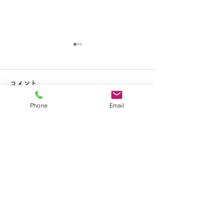
大掃除
コメント
Phone
Email
コメントを追加…
夏休み期間中のお知らせ
​学校法人聖トマ学園
大船カトリック幼稚園