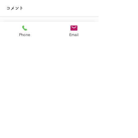
大掃除
コメント
コメントを追加…
夏休み期間中のお知らせ
Phone
Email
​学校法人聖トマ学園
大船カトリック幼稚園
〒247-0056 神奈川県鎌倉市大船2-1-34
TEL.0467-46-7395
E-mail.ofuna.kg@fsinet.or.jp
copyright©2019 大船カトリック幼稚園 All